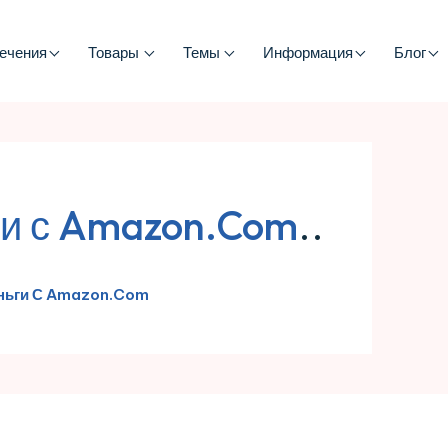
ечения
Товары
Темы
Информация
Блог
ги с Amazon.Com
..
еньги С Amazon.Com