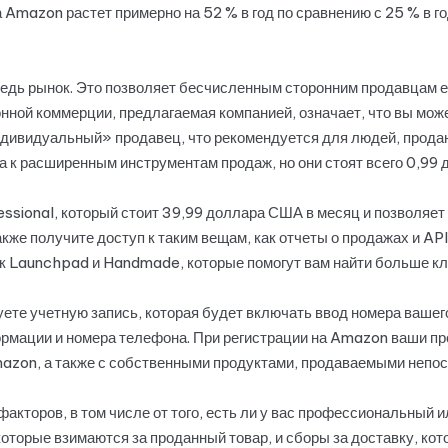
 Amazon растет примерно на 52 % в год по сравнению с 25 % в 
ередь рынок. Это позволяет бесчисленным сторонним продавцам
онной коммерции, предлагаемая компанией, означает, что вы мож
ндивидуальный» продавец, что рекомендуется для людей, прода
к расширенным инструментам продаж, но они стоят всего 0,99 
sional, который стоит 39,99 доллара США в месяц и позволяет 
акже получите доступ к таким вещам, как отчеты о продажах и AP
к Launchpad и Handmade, которые помогут вам найти больше кл
ете учетную запись, которая будет включать ввод номера вашег
ормации и номера телефона. При регистрации на Amazon ваши п
mazon, а также с собственными продуктами, продаваемыми непо
акторов, в том числе от того, есть ли у вас профессиональный 
оторые взимаются за проданный товар, и сборы за доставку, кот