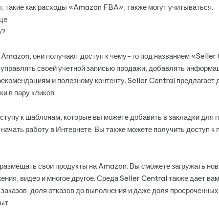
ы, такие как расходы «Amazon FBA», также могут учитываться.
це
n?
 Amazon, они получают доступ к чему-то под названием «Seller
т управлять своей учетной записью продажи, добавлять информац
екомендациям и полезному контенту. Seller Central предлагает 
и в пару кликов.
тупу к шаблонам, которые вы можете добавить в закладки для п
 начать работу в Интернете. Вы также можете получить доступ к 
те размещать свои продукты на Amazon. Вы сможете загружать н
ния, видео и многое другое. Среда Seller Central также дает в
заказов, доля отказов до выполнения и даже доля просроченных 
ыт.