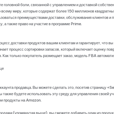
е головной боли, связанной с управлением и доставкой собстве
о всему миру, которые содержат более 150 миллионов квадратн
ьзоваться преимуществами доставки, обслуживания клиентов и 
 а также право на участие в программе Prime.
сс доставки продуктов вашим клиентам и гарантирует, что вы 
ет процесс сортировки запасов, который включает оценку повр
. Как только покупатель размещает заказ, модель FBA автомати
це
каунта продавца. Вы можете сделать это, посетив страницу «Se
ы также будете использовать эту среду для управления своей у
ои продукты на Amazon.
продажи (упомянутая выше), вы сможете добавить один из продукт