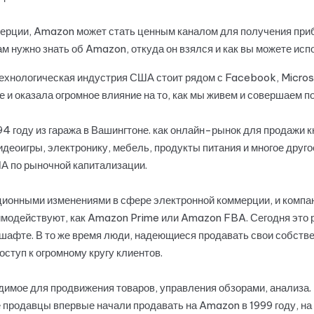
ммерции, Amazon может стать ценным каналом для получения при
м нужно знать об Amazon, откуда он взялся и как вы можете испо
ехнологическая индустрия США стоит рядом с Facebook, Micros
 и оказала огромное влияние на то, как мы живем и совершаем по
году из гаража в Вашингтоне. как онлайн-рынок для продажи кн
деоигры, электронику, мебель, продукты питания и многое друг
А по рыночной капитализации.
ионными изменениями в сфере электронной коммерции, и компа
модействуют, как Amazon Prime или Amazon FBA. Сегодня это р
афте. В то же время люди, надеющиеся продавать свои собстве
ступ к огромному кругу клиентов.
димое для продвижения товаров, управления обзорами, анализа.
ие продавцы впервые начали продавать на Amazon в 1999 году, н