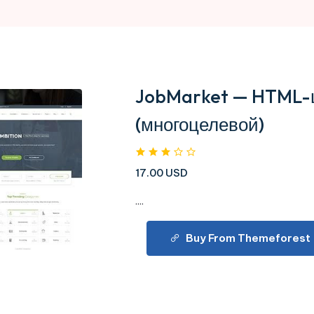
JobMarket — HTML-ш
(многоцелевой)
17.00 USD
....
Buy From Themeforest