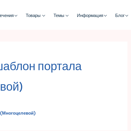
ечения
Товары
Темы
Информация
Блог
аблон портала
вой)
 (многоцелевой)