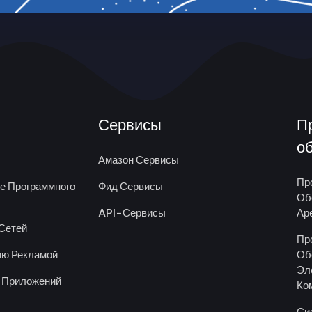
Сервисы
П
о
Амазон Сервисы
Пр
ке Программного
Фид Сервисы
Об
API-Сервисы
Ар
Сетей
Пр
ию Рекламой
Об
Эл
 Приложений
Ко
Си