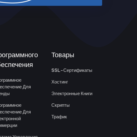
рограммного
Товары
беспечения
SSL-Сертификаты
ограммное
Хостинг
еспечение Для
енды
Электронные Книги
ограммное
Скрипты
еспечение Для
Трафик
ектронной
ммерции
стема Управления