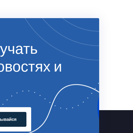
учать
овостях и
сывайся