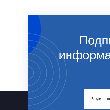
Подп
информ