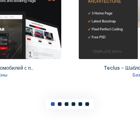
омобилей с п..
Teclus - Шабло
оны
Би