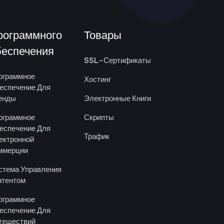
рограммного
Товары
беспечения
SSL-Сертификаты
ограммное
Хостинг
еспечение Для
енды
Электронные Книги
ограммное
Скрипты
еспечение Для
Трафик
ектронной
ммерции
стема Управления
нтентом
ограммное
еспечение Для
тешествий