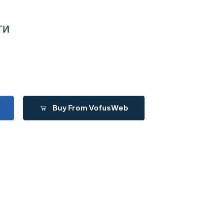
ти
Buy From VofusWeb