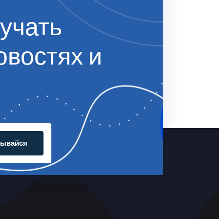
учать
овостях и
сывайся