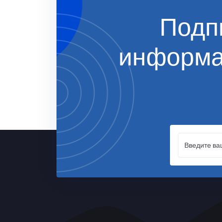
Подп
информ