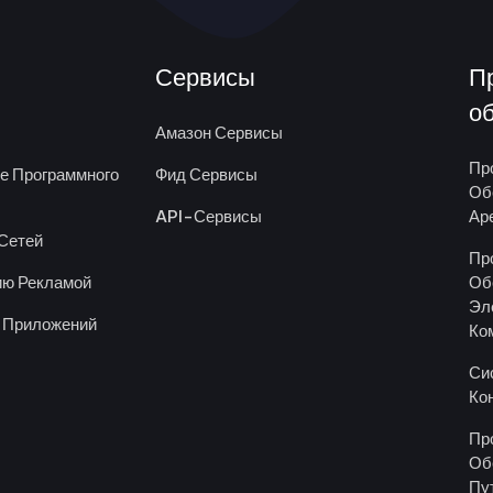
Сервисы
П
о
Амазон Сервисы
Пр
ке Программного
Фид Сервисы
Об
API-Сервисы
Ар
Сетей
Пр
ию Рекламой
Об
Эл
 Приложений
Ко
Си
Ко
Пр
Об
Пу