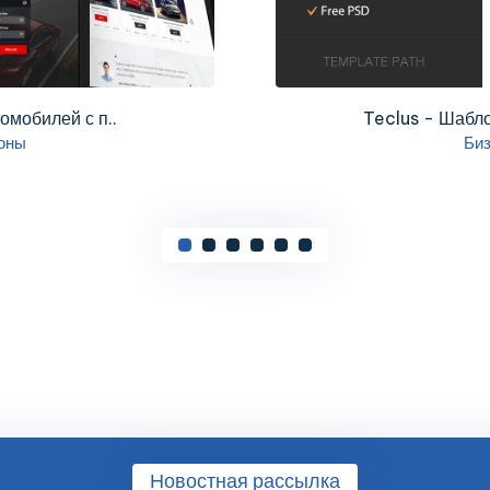
омобилей с п..
Teclus - Шабло
оны
Би
Новостная рассылка