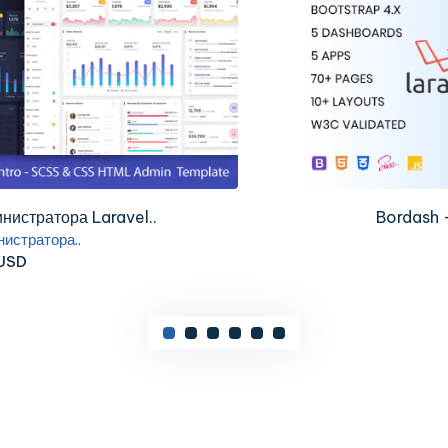
тора Laravel..
Bordash — шаб
ора..
Шабл