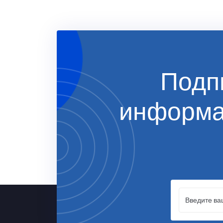
Подп
информ