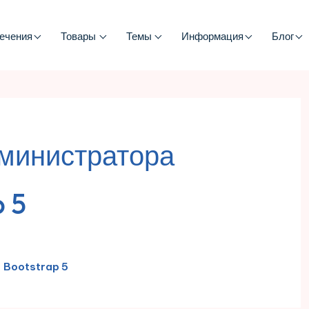
ечения
Товары
Темы
Информация
Блог
дминистратора
p 5
 Bootstrap 5