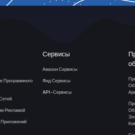
Сервисы
П
о
Амазон Сервисы
Пр
ке Программного
Фид Сервисы
Об
API-Сервисы
Ар
Сетей
Пр
ию Рекламой
Об
Эл
 Приложений
Ко
Си