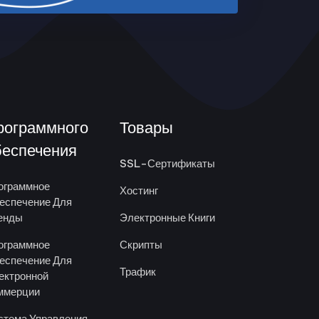
рограммного
Товары
беспечения
SSL-Сертификаты
ограммное
Хостинг
еспечение Для
енды
Электронные Книги
ограммное
Скрипты
еспечение Для
Трафик
ектронной
ммерции
стема Управления