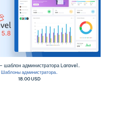
лон администратора Laravel..
B
оны администратора..
18.00 USD