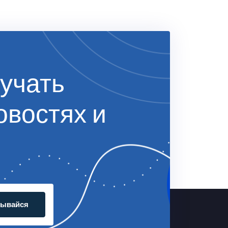
учать
овостях и
сывайся